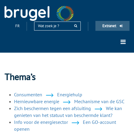
FR
Extranet
Thema’s
Consumenten
Energiehulp
Hernieuwbare energie
Mechanisme van de GSC
Zich beschermen tegen een afsluiting
Wie kan
genieten van het statuut van beschermde klant?
Info voor de energiesector
Een GO-account
openen