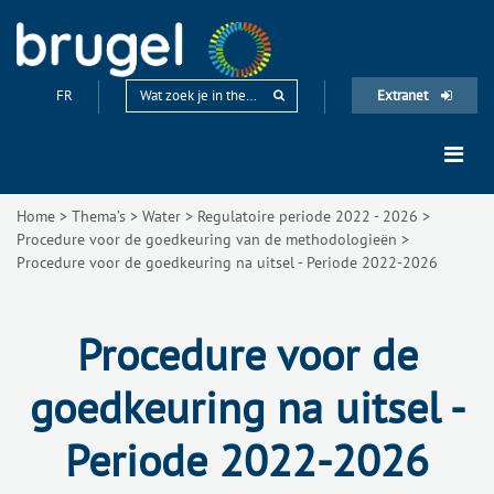
FR
Extranet
Home
>
Thema’s
>
Water
>
Regulatoire periode 2022 - 2026
>
Procedure voor de goedkeuring van de methodologieën
>
Procedure voor de goedkeuring na uitsel - Periode 2022-2026
Procedure voor de
goedkeuring na uitsel -
Periode 2022-2026