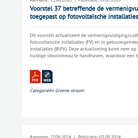
Voorstel 37 betreffende de vermenigvul
toegepast op fotovoltaïsche installatie
Dit voorstel actualiseert de vermenigvuldigingscoëf
fotovoltaïsche installaties (FV) en in gebouwgeïnte
installaties (BIPV). Deze actualisering komt neer o
huidige steunniveau te handhaven, waardoor een t
ongeveer zeven jaar kan worden gegarandeerd, in
wettelijk kader.
Categorieën
Groene stroom
Aanname:
27.08.2024
|
Publicatie:
03.09.2024