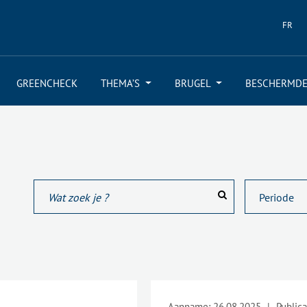
FR
GREENCHECK
THEMA’S
BRUGEL
BESCHERMDE
Aanname:
26.08.2025
|
Publica