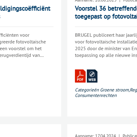
digingscoëfficiënt
Voorstel 36 betreffend
s
toegepast op fotovoltaï
ficiënten voor
BRUGEL publiceert haar jaarl
greerde fotovoltaïsche
voor fotovoltaïsche installati
p een voorstel om het
2025 door de minister van En
erugverdientijd van
toepassing op alle nieuwe ins
 overeenstemming met het
genomen.
Categorieën
Groene stroom
,
Reg
Consumentenrechten
Aanname:
17.04.2024
|
Publica