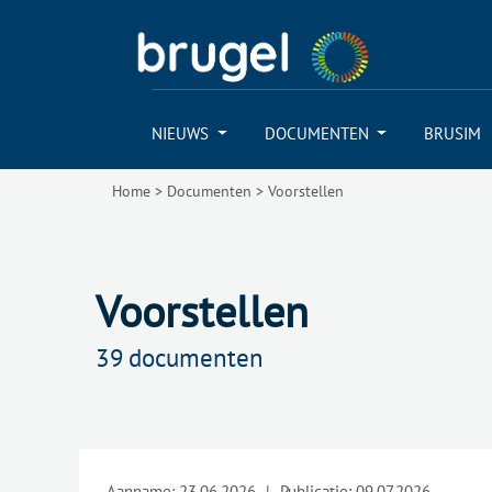
NIEUWS
DOCUMENTEN
BRUSIM
Home
>
Documenten
>
Voorstellen
Voorstellen
39
documenten
Aanname:
23.06.2026
|
Publicatie:
09.07.2026