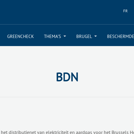
FR
GREENCHECK
THEMA’S
BRUGEL
BESCHERMDE
BDN
t distributienet van elektriciteit en aardgas voor het Brussels H