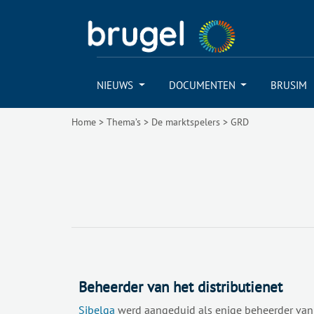
NIEUWS
DOCUMENTEN
BRUSIM
Home
>
Thema’s
>
De marktspelers
>
GRD
Beheerder van het distributienet
Sibelga
werd aangeduid als enige beheerder van he