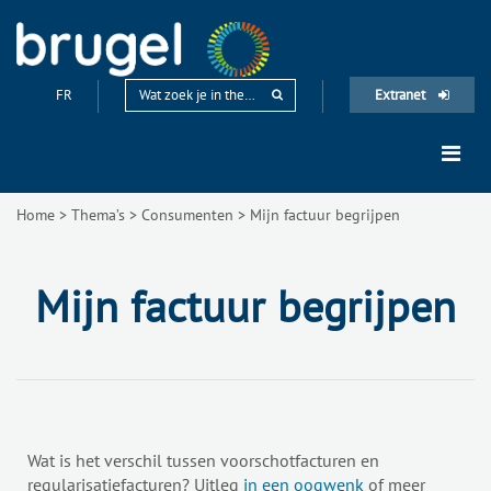
FR
Extranet
Home
>
Thema’s
>
Consumenten
>
Mijn factuur begrijpen
Mijn factuur begrijpen
Wat is het verschil tussen voorschotfacturen en
regularisatiefacturen? Uitleg
in een oogwenk
of meer