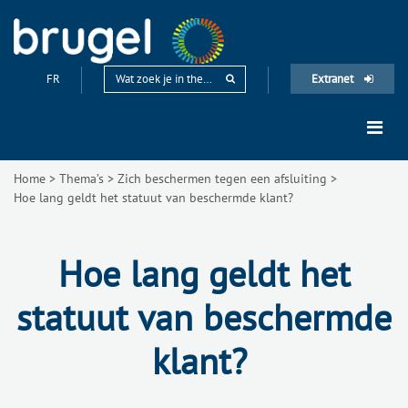
FR
Extranet
Home
>
Thema’s
>
Zich beschermen tegen een afsluiting
>
Hoe lang geldt het statuut van beschermde klant?
Hoe lang geldt het
statuut van beschermde
klant?