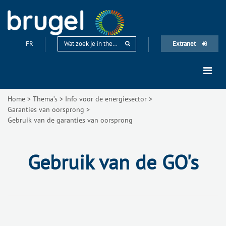
FR
Extranet
Home
>
Thema’s
>
Info voor de energiesector
>
Garanties van oorsprong
>
Gebruik van de garanties van oorsprong
Gebruik van de GO's