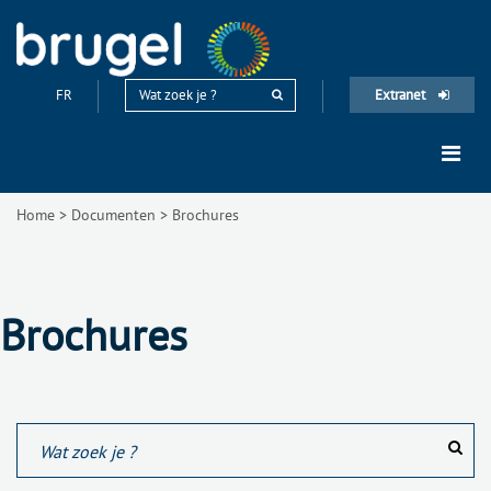
FR
Extranet
Home
>
Documenten
>
Brochures
Brochures