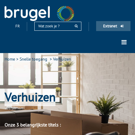
FR
Extranet
Home
>
Snelle toegang
>
Verhuizen
Verhuizen
Onze 3 belangrijkste titels :