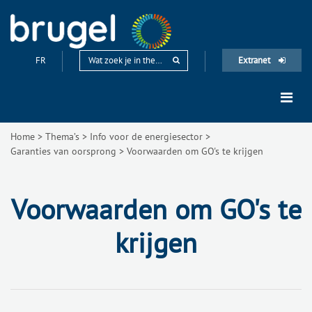
FR
Extranet
Home
>
Thema’s
>
Info voor de energiesector
>
Garanties van oorsprong
>
Voorwaarden om GO's te krijgen
Voorwaarden om GO's te
krijgen