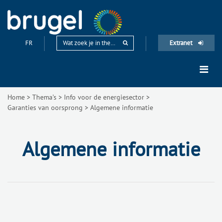
FR
Extranet
Home
>
Thema’s
>
Info voor de energiesector
>
Garanties van oorsprong
>
Algemene informatie
Algemene informatie