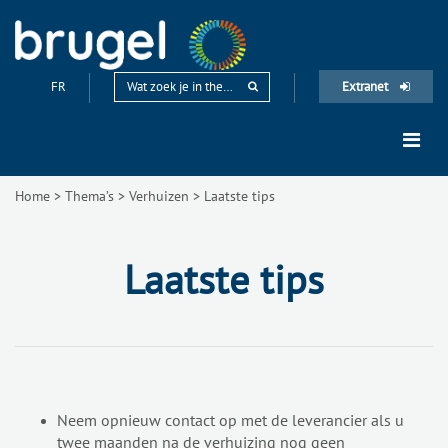
FR
Extranet
Home
>
Thema’s
>
Verhuizen
>
Laatste tips
Laatste tips
Neem opnieuw contact op met de leverancier als u
twee maanden na de verhuizing nog geen