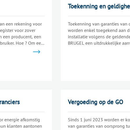
Toekenning en geldighe
kan een rekening voor
Toekenning van garanties van 
egister voor zover
worden enkel toegekend aan de
m een producent, een
installatie volgens de geldende
rbruiker. Hoe ? Om een
BRUGEL een uitdrukkelijke aan
taande fasen...
aanvang van in aanmerking kom
datum van ontvangst...
ranciers
Vergoeding op de GO
or energie afkomstig
Sinds 1 juni 2023 worden er k
hun klanten aantonen
van garanties van oorsprong t