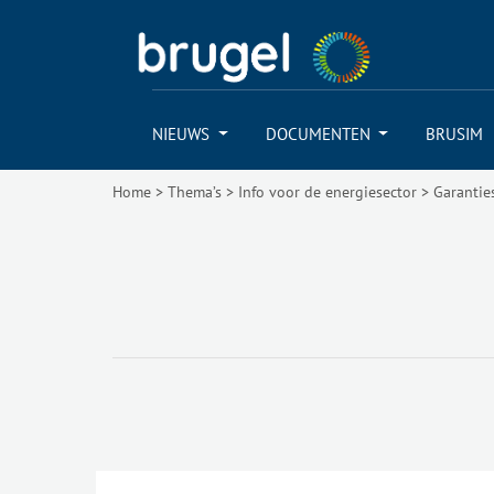
NIEUWS
DOCUMENTEN
BRUSIM
Home
>
Thema’s
>
Info voor de energiesector
>
Garantie