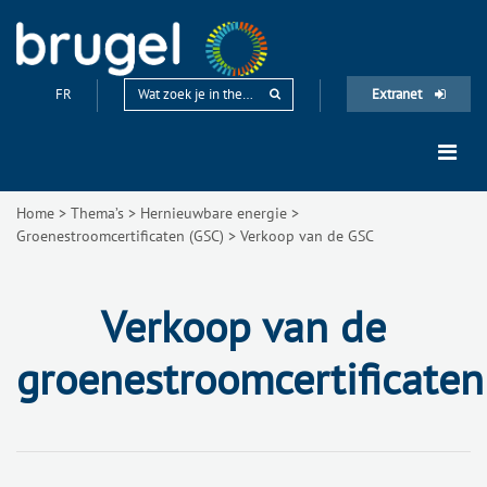
FR
Extranet
Home
>
Thema’s
>
Hernieuwbare energie
>
Groenestroomcertificaten (GSC)
>
Verkoop van de GSC
Verkoop van de
groenestroomcertificaten