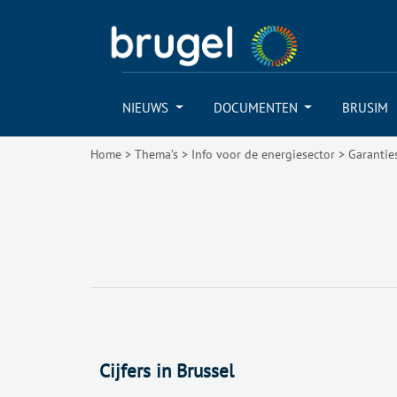
NIEUWS
DOCUMENTEN
BRUSIM
Home
>
Thema’s
>
Info voor de energiesector
>
Garantie
Cijfers in Brussel