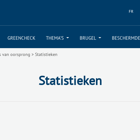
FR
GREENCHECK
THEMA’S
BRUGEL
BESCHERMDE
s van oorsprong
>
Statistieken
Statistieken