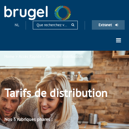
NL
Extranet
Home
>
Accès Rapide
>
Tarifs de distribution
Tarifs de distribution
Nos 3 rubriques phares :