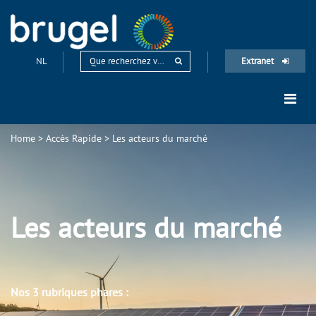
NL
Extranet
Home
>
Accès Rapide
>
Les acteurs du marché
Les acteurs du marché
Nos 3 rubriques phares :