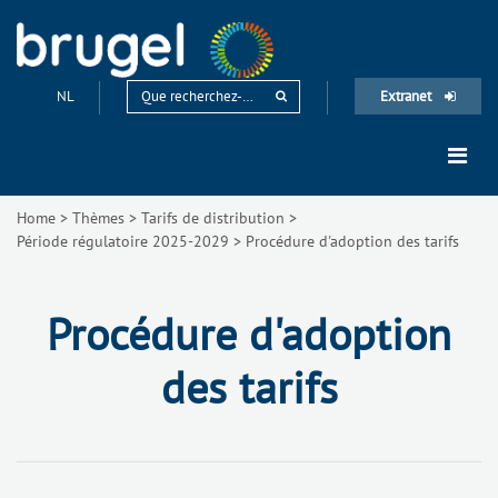
NL
Extranet
Home
>
Thèmes
>
Tarifs de distribution
>
Période régulatoire 2025-2029
>
Procédure d'adoption des tarifs
Procédure d'adoption
des tarifs