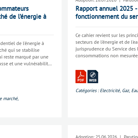
sommateurs
Rapport annuel 2025 - 
hé de l’énergie à
fonctionnement du ser
Ce cahier revient sur les prin
secteurs de l'énergie et de l'
dentiel de l'énergie à
jurisprudence du Service des 
hé qui se stabilise
consommations non mesurées,
ui reste marqué par une
protection des usagers.
usse et une vulnérabilité
s.
Catégories :
Electricité
,
Gaz
,
Ea
e marché
,
Adoption:
25.06.2026
|
Parutio