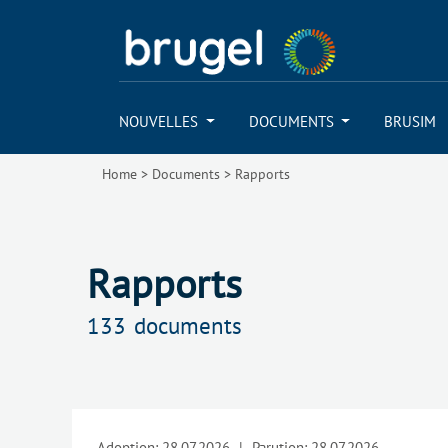
NOUVELLES
DOCUMENTS
BRUSIM
Home
>
Documents
>
Rapports
Rapports
133
documents
Adoption:
28.07.2026
|
Parution:
28.07.2026