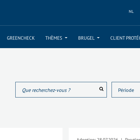
NL
GREENCHECK
THÈMES
BRUGEL
CLIENT PROTÉ
Adoption:
28.07.2026
|
Parutio