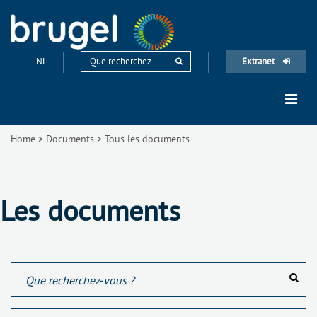
NL
Extranet
Home
>
Documents
>
Tous les documents
Les documents