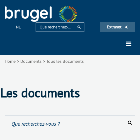
NL
Extranet
Home
>
Documents
>
Tous les documents
Les documents