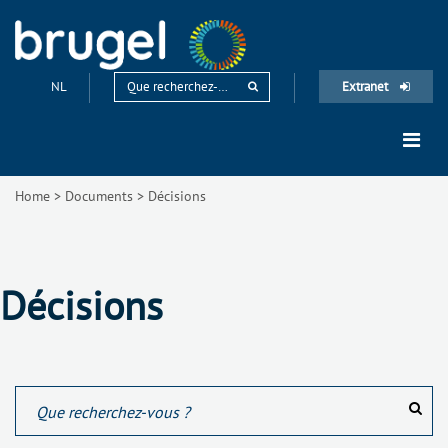
NL
Extranet
Home
>
Documents
>
Décisions
Décisions