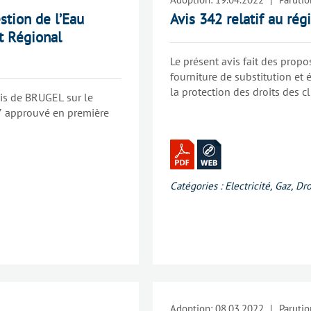
stion de l’Eau
Avis 342 relatif au rég
t Régional
Le présent avis fait des propo
fourniture de substitution e
la protection des droits des cl
vis de BRUGEL sur le
7 approuvé en première
Catégories :
Electricité
,
Gaz
,
Dro
Adoption:
08.03.2022
|
Parutio