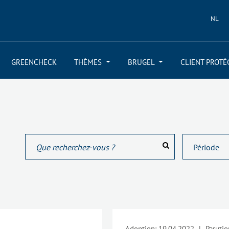
NL
GREENCHECK
THÈMES
BRUGEL
CLIENT PROTÉ
Adoption:
19.04.2022
|
Parutio