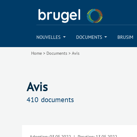
NOUVELLES
DOCUMENTS
BRUSIM
Home
>
Documents
>
Avis
Avis
410
documents
Adoption:
03.05.2022
|
Parution:
13.05.2022