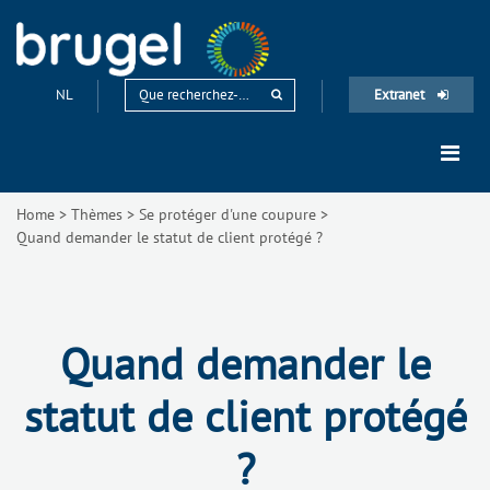
NL
Extranet
Home
>
Thèmes
>
Se protéger d'une coupure
>
Quand demander le statut de client protégé ?
Quand demander le
statut de client protégé
?