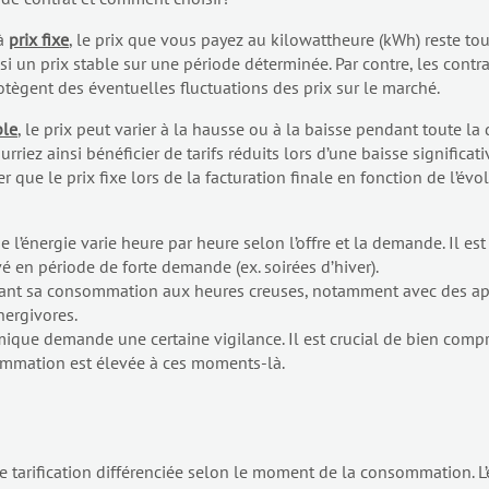
 à
prix fixe
, le prix que vous payez au kilowattheure (kWh) reste to
nsi un prix stable sur une période déterminée. Par contre, les contr
protègent des éventuelles fluctuations des prix sur le marché.
ble
, le prix peut varier à la hausse ou à la baisse pendant toute la d
riez ainsi bénéficier de tarifs réduits lors d’une baisse significati
r que le prix fixe lors de la facturation finale en fonction de l’é
 de l’énergie varie heure par heure selon l’offre et la demande. Il e
é en période de forte demande (ex. soirées d’hiver).
ptant sa consommation aux heures creuses, notamment avec des ap
nergivores.
mique demande une certaine vigilance. Il est crucial de bien compre
sommation est élevée à ces moments-là.
ne tarification différenciée selon le moment de la consommation. L’é