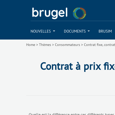
NOUVELLES
DOCUMENTS
BRUSIM
Home
>
Thèmes
>
Consommateurs
>
Contrat fixe, contra
Contrat à prix fi
Quelle est la différence entre ces différents type