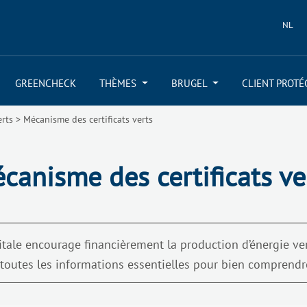
NL
GREENCHECK
THÈMES
BRUGEL
CLIENT PROTÉ
erts
>
Mécanisme des certificats verts
canisme des certificats ve
tale encourage financièrement la production d’énergie vert
toutes les informations essentielles pour bien comprend