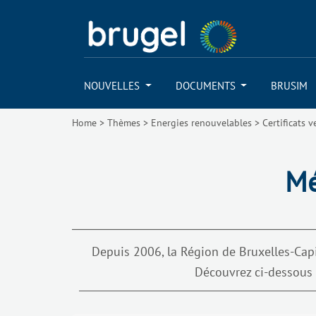
NOUVELLES
DOCUMENTS
BRUSIM
Home
>
Thèmes
>
Energies renouvelables
>
Certificats v
Mé
Depuis 2006, la Région de Bruxelles-Capi
Découvrez ci-dessous 