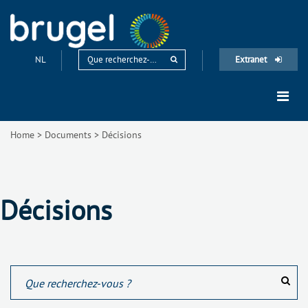
NL
Extranet
Home
>
Documents
>
Décisions
Décisions