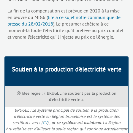
La fin de la compensation est prévue en 2020 à la mise
en œuvre du MIG6 (
lire à ce sujet notre communiqué de
presse du 28/02/2018
). Le prosumer achètera à ce
moment-là toute l’électricité qu’il prélève au prix complet
et vendra l’électricité qu’il injecte au prix de l’énergie.
Soutien à la production d’électricité verte
Idée reçue
: « BRUGEL ne soutient pas la production
d’électricité verte ».
BRUGEL : Le système principal de soutien à la production
d’électricité verte en Région bruxelloise est le système des
certificats verts (
CV
) ,
or ce système est maintenu
. La Région
bruxelloise est d’ailleurs la seule région qui continue actuellement