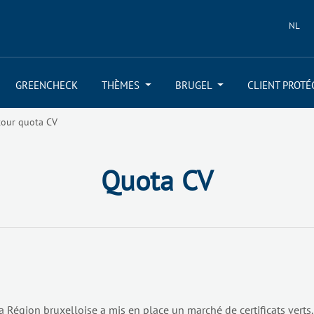
NL
GREENCHECK
THÈMES
BRUGEL
CLIENT PROTÉ
tour quota CV
Quota CV
, la Région bruxelloise a mis en place un marché de certificats ver