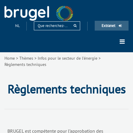
NL
Extranet
Home
>
Thèmes
>
Infos pour le secteur de l'énergie
>
Règlements techniques
Règlements techniques
BRUGEL est compétente pour l’approbation des