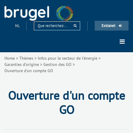
NL
Extranet
Home
>
Thèmes
>
Infos pour le secteur de l'énergie
>
Garanties d'origine
>
Gestion des GO
>
Ouverture d'un compte GO
Ouverture d'un compte
GO