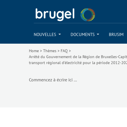
NOUVELLES
DOCUMENTS
BRUSIM
Home
>
Thèmes
>
FAQ
>
Arrêté du Gouvernement de la Région de Bruxelles-Capit
transport régional d’électricité pour la période 2012-20
Commencez à écrire ici ...