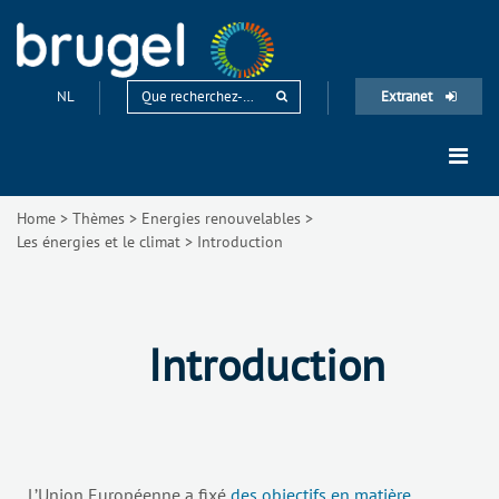
NL
Extranet
Home
>
Thèmes
>
Energies renouvelables
>
Les énergies et le climat
>
Introduction
Introduction
L’Union Européenne a fixé
des objectifs en matière