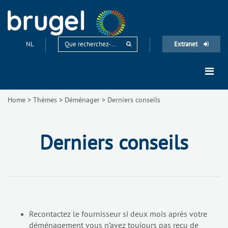
NL
Extranet
Home
>
Thèmes
>
Déménager
>
Derniers conseils
Derniers conseils
Recontactez le fournisseur si deux mois après votre
déménagement vous n’avez toujours pas reçu de