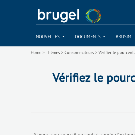
NOUVELLES
DOCUMENTS
BRUSIM
Home
>
Thèmes
>
Consommateurs
>
Vérifier le pourcent
Vérifiez le pour
Si vous avez souscrit un contrat auprès d’un fourni