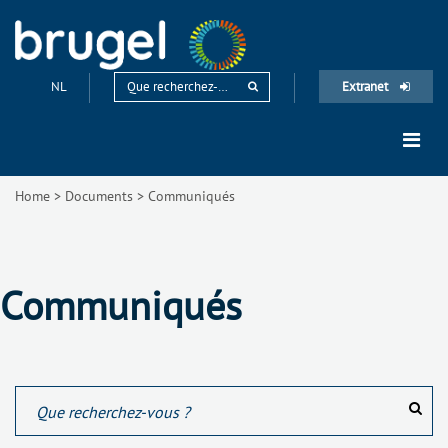
NL
Extranet
Home
>
Documents
>
Communiqués
Communiqués