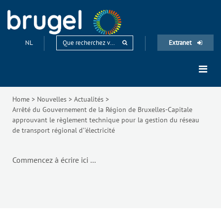
NL
Extranet
Home
>
Nouvelles
>
Actualités
>
Arrêté du Gouvernement de la Région de Bruxelles-Capitale
approuvant le règlement technique pour la gestion du réseau
de transport régional d’'électricité
Commencez à écrire ici ...