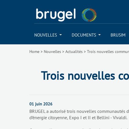
NOUVELLES
DOCUMENTS
BRUSIM
Home
>
Nouvelles
>
Actualités
>
Trois nouvelles communa
Trois nouvelles c
01 juin 2026
BRUGEL a autorisé trois nouvelles communautés d’
d’énergie citoyenne, Expo I et II et Bellini - Vivaldi.