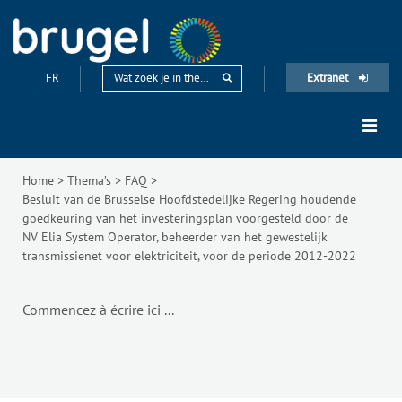
FR
Extranet
Home
>
Thema’s
>
FAQ
>
Besluit van de Brusselse Hoofdstedelijke Regering houdende
goedkeuring van het investeringsplan voorgesteld door de
NV Elia System Operator, beheerder van het gewestelijk
transmissienet voor elektriciteit, voor de periode 2012-2022
Commencez à écrire ici ...