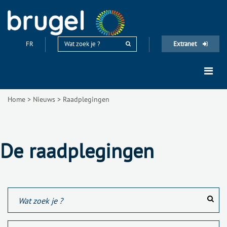
FR
Extranet
Home
>
Nieuws
>
Raadplegingen
De raadplegingen