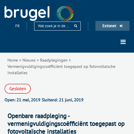
FR
Extranet
Home
>
Nieuws
>
Raadplegingen
>
Vermenigvuldigingscoëfficiënt toegepast op fotovoltaïsche
installaties
Gesloten
Open:
21 mei, 2019
Sluitend:
21 juni, 2019
Openbare raadpleging -
vermenigvuldigingscoëfficiënt toegepast op
fotovoltaïsche installaties