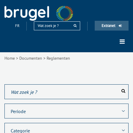
FR
Extranet
Home
>
Documenten
>
Reglementen