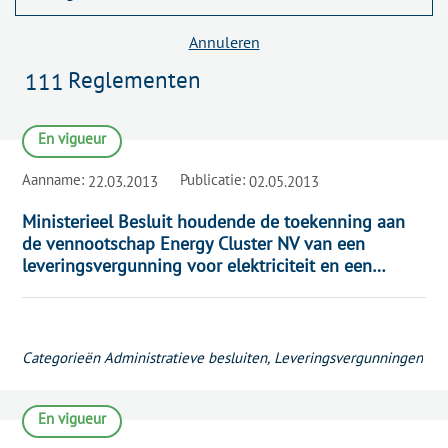
Annuleren
Reglementen
111
En vigueur
Aanname:
Publicatie:
22.03.2013
02.05.2013
Ministerieel Besluit houdende de toekenning aan
de vennootschap Energy Cluster NV van een
leveringsvergunning voor elektriciteit en een
leveringsvergunning voor gas in het Brussels
Hoofdstedelijk Gewest
Zie het reglement
Categorieën
Administratieve besluiten
,
Leveringsvergunningen
En vigueur