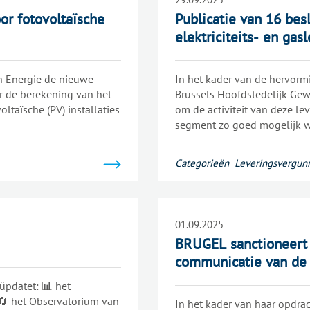
or fotovoltaïsche
Publicatie van 16 bes
elektriciteits- en ga
an Energie de nieuwe
In het kader van de hervorm
r de berekening van het
Brussels Hoofdstedelijk Ge
ltaïsche (PV) installaties
om de activiteit van deze le
segment zo goed mogelijk w
onderscheid tussen algemen
als doel...
Categorieën
Leveringsvergun
01.09.2025
BRUGEL sanctioneert 
communicatie van de
üpdatet: 📊 het
 🔄 het Observatorium van
In het kader van haar opdrac