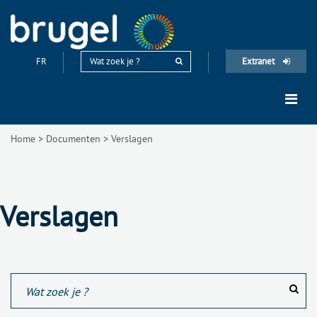
FR
Extranet
Home
>
Documenten
>
Verslagen
Verslagen