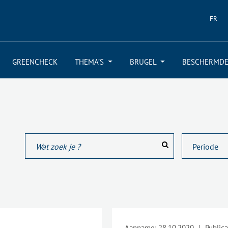
FR
GREENCHECK
THEMA’S
BRUGEL
BESCHERMDE
Aanname:
28.10.2020
|
Publica