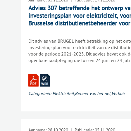
Advies 307 betreffende het ontwerp van
investeringsplan voor elektriciteit, vo
Brusselse distributienetbeheerder voor
2025.
Dit advies van BRUGEL heeft betrekking op het ontw
investeringsplan voor elektriciteit van de distribu
voor de periode 2021-2025. Dit advies bevat ook d
openbare raadpleging die tussen 24 juni en 24 jul
van voorlopig investeringsplan is gehouden. In di
onder meer onderzocht of de door SIBELGA voorges
mogelijk maken om de bevoorradingszekerheid en
bevoorradingskwaliteit voor de netgebruikers te g
nagegaan of bepaalde investeringen in overeenste
Categorieën
Elektriciteit
,
Beheer van het net
,
Verhuis
wettelijke kader.
Aanname:
28.10.2020
|
Publicatie:
05.11.2020