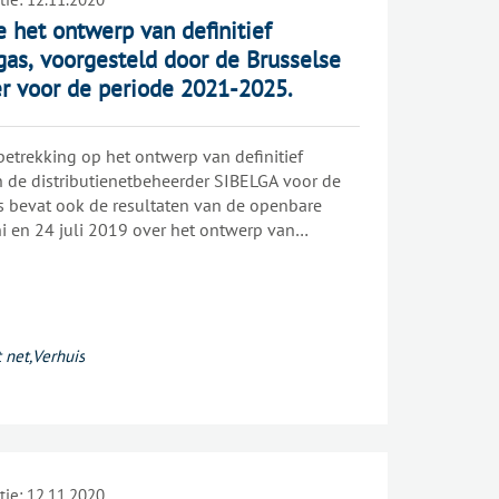
 het ontwerp van definitief
gas, voorgesteld door de Brusselse
er voor de periode 2021-2025.
etrekking op het ontwerp van definitief
n de distributienetbeheerder SIBELGA voor de
s bevat ook de resultaten van de openbare
i en 24 juli 2019 over het ontwerp van
s gehouden. In dit advies heeft BRUGEL onder
IBELGA voorgestelde investeringen het
radingszekerheid en de kwaliteit van de
nderen. BRUGEL is ook nagegaan
overeenstemming zijn met het wettelijke kader.
 net
,
Verhuis
tie:
12.11.2020