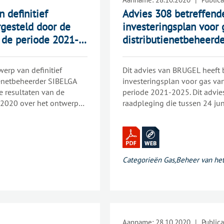
 definitief
Advies 308 betreffende
orgesteld door de
investeringsplan voor 
 de periode 2021-
distributienetbeheerd
erp van definitief
Dit advies van BRUGEL heeft b
tienetbeheerder SIBELGA
investeringsplan voor gas va
e resultaten van de
periode 2021-2025. Dit advie
i 2020 over het ontwerp
raadpleging die tussen 24 jun
t advies heeft BRUGEL
voorlopig investeringsplan i
telde investeringen het
meer onderzocht of de door S
 de
mogelijk maken om de bevoor
aranderen. BRUGEL is ook
bevoorrading aan de netgebruikers te gara
mming zijn met het
of bepaalde investeringen in 
Categorieën
Gas
,
Beheer van het
Aanname:
28.10.2020
|
Publica