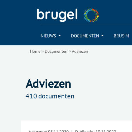
NIEUWS
DOCUMENTEN
BRUSIM
Home
>
Documenten
>
Adviezen
Adviezen
410
documenten
Aanname:
03.11.2020
|
Publicatie:
19.11.2020