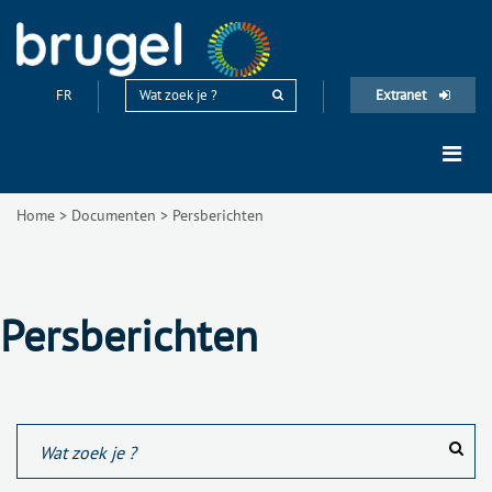
FR
Extranet
Home
>
Documenten
>
Persberichten
Persberichten