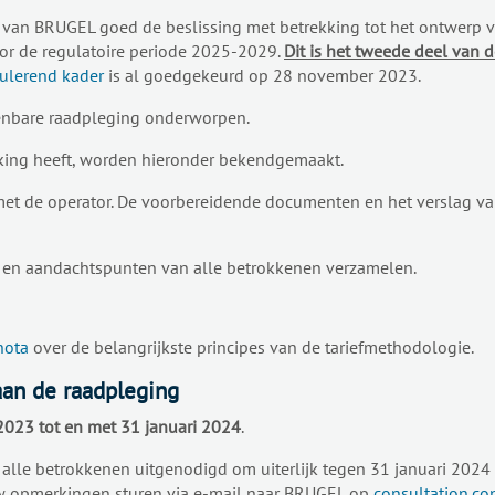
van BRUGEL goed de beslissing met betrekking tot het ontwerp 
voor de regulatoire periode 2025-2029.
Dit is het tweede deel van 
mulerend kader
is al goedgekeurd op 28 november 2023.
enbare raadpleging onderworpen.
king heeft, worden hieronder bekendgemaakt.
g met de operator. De voorbereidende documenten en het verslag v
 en aandachtspunten van alle betrokkenen verzamelen.
nota
over de belangrijkste principes van de tariefmethodologie.
aan de raadpleging
023 tot en met 31 januari 2024
.
 alle betrokkenen uitgenodigd om uiterlijk tegen 31 januari 20
w opmerkingen sturen via e-mail naar BRUGEL op
consultation.co