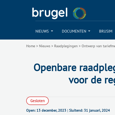
NIEUWS
DOCUMENTEN
BRUSIM
Home
>
Nieuws
>
Raadplegingen
>
Ontwerp van tariefme
Openbare raadpleg
voor de re
Gesloten
Open:
13 december, 2023
|
Sluitend:
31 januari, 2024