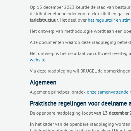
Op 13 december 2023 keurde de raad van bestuur 
distributienetbeheerder voor elektriciteit en gas 
tariefstructuur.
Het deel over
het regulatoir en sti
Het ontwerp van methodologie wordt aan een op
Alle documenten waarop deze raadpleging betrek
Het ontwerp is het resultaat van officieel overle
website
.
Via deze raadpleging wil BRUGEL de opmerkingen
Algemeen
Algemene principes: ontdek
onze samenvattende 
Praktische regelingen voor deelname 
De openbare raadpleging loopt
van 13 december 2
In het kader van de openbare raadpleging worden
tariefmethodologieën kenbaar te maken. U kunt u