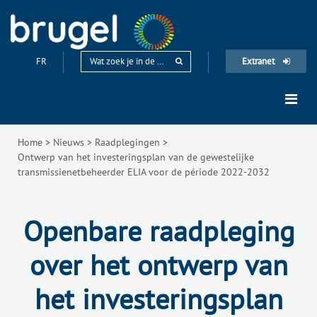
FR
Extranet
Home
>
Nieuws
>
Raadplegingen
>
Ontwerp van het investeringsplan van de gewestelijke
transmissienetbeheerder ELIA voor de période 2022-2032
Openbare raadpleging
over het ontwerp van
het investeringsplan