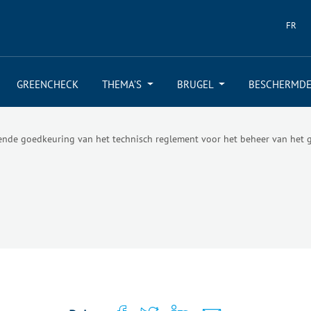
FR
GREENCHECK
THEMA’S
BRUGEL
BESCHERMDE
nde goedkeuring van het technisch reglement voor het beheer van het gew