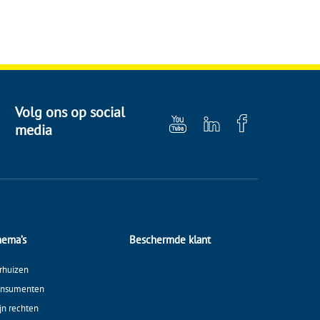
Volg ons op social
media
hema’s
Beschermde klant
rhuizen
nsumenten
jn rechten