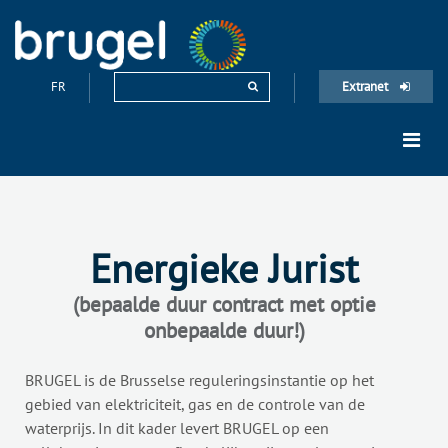
FR
Extranet
Energieke Jurist
(bepaalde duur contract met optie
onbepaalde duur!)
BRUGEL is de Brusselse reguleringsinstantie op het
gebied van elektriciteit, gas en de controle van de
waterprijs. In dit kader levert BRUGEL op een